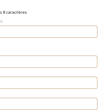
s 8 caractères
x)